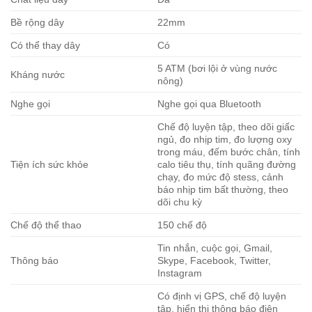
Bề rộng dây
22mm
Có thể thay dây
Có
5 ATM (bơi lội ở vùng nước
Kháng nước
nông)
Nghe gọi
Nghe gọi qua Bluetooth
Chế độ luyện tập, theo dõi giấc
ngủ, đo nhịp tim, đo lượng oxy
trong máu, đếm bước chân, tính
Tiện ích sức khỏe
calo tiêu thụ, tính quãng đường
chạy, đo mức độ stess, cảnh
báo nhịp tim bất thường, theo
dõi chu kỳ
Chế độ thể thao
150 chế độ
Tin nhắn, cuộc gọi, Gmail,
Thông báo
Skype, Facebook, Twitter,
Instagram
Có định vị GPS, chế độ luyện
tập, hiển thị thông báo điện