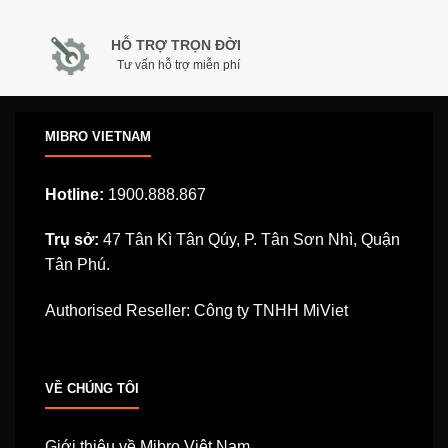
HỖ TRỢ TRỌN ĐỜI
Tư vấn hỗ trợ miễn phí
MIBRO VIETNAM
Hotline:
1900.888.867
Trụ sở:
47 Tân Kì Tân Qúy, P. Tân Sơn Nhì, Quận
Tân Phú.
Authorised Reseller: Công ty TNHH MiViet
VỀ CHÚNG TÔI
Giới thiệu về Mibro Việt Nam