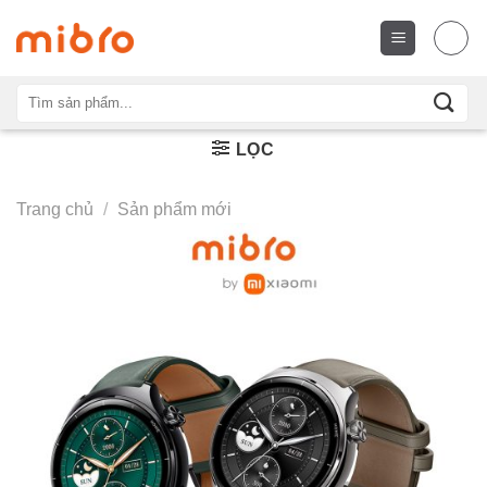
Chuyển
đến
nội
dung
Tìm
kiếm:
LỌC
Trang chủ
/
Sản phẩm mới