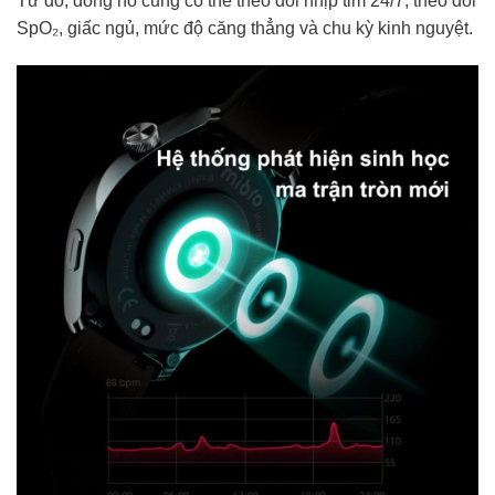
Từ đó, đồng hồ cũng có thể theo dõi nhịp tim 24/7, theo dõi
SpO₂, giấc ngủ, mức độ căng thẳng và chu kỳ kinh nguyệt.