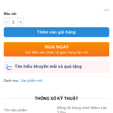
giá:
từ
XÓA
Màu sắc
Số lượng
1.600.000₫
đến
Thêm vào giỏ hàng
2.490.000₫
MUA NGAY
Gọi điện xác nhận và giao hàng tận nơi
Tìm hiểu khuyến mãi và quà tặng
Danh mục:
Sản phẩm mới
THÔNG SỐ KỸ THUẬT
Đồng hồ thông minh Mibro Lite
Tên sản phẩm
3 Pro