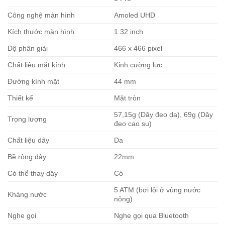
Công nghệ màn hình
Amoled UHD
Kích thước màn hình
1.32 inch
Độ phân giải
466 x 466 pixel
Chất liệu mặt kính
Kinh cường lực
Đường kính mặt
44 mm
Thiết kế
Mặt tròn
57,15g (Dây đeo da), 69g (Dây
Trọng lượng
đeo cao su)
Chất liệu dây
Da
Bề rộng dây
22mm
Có thể thay dây
Có
5 ATM (bơi lội ở vùng nước
Kháng nước
nông)
Nghe gọi
Nghe gọi qua Bluetooth