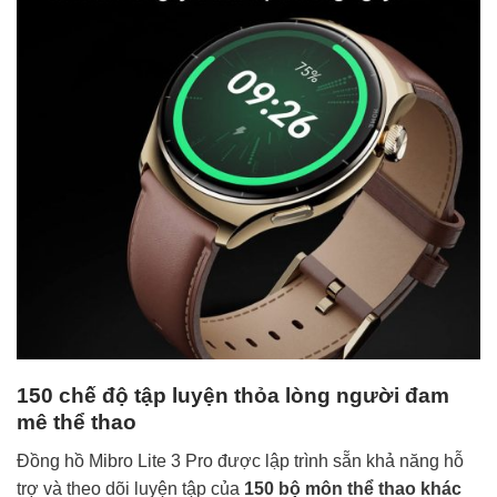
150 chế độ tập luyện thỏa lòng người đam
mê thể thao
Đồng hồ Mibro Lite 3 Pro được lập trình sẵn khả năng hỗ
trợ và theo dõi luyện tập của
150 bộ môn thể thao khác