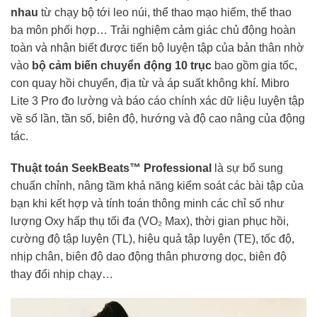
nhau
từ chạy bộ tới leo núi, thể thao mạo hiểm, thể thao
ba môn phối hợp… Trải nghiệm cảm giác chủ động hoàn
toàn và nhận biết được tiến bộ luyện tập của bản thân nhờ
vào
bộ cảm biến chuyển động 10 trục
bao gồm gia tốc,
con quay hồi chuyển, địa từ và áp suất không khí. Mibro
Lite 3 Pro đo lường và báo cáo chính xác dữ liệu luyện tập
về số lần, tần số, biên độ, hướng và độ cao nâng của động
tác.
Thuật toán SeekBeats™ Professional
là sự bổ sung
chuẩn chỉnh, nâng tầm khả năng kiểm soát các bài tập của
bạn khi kết hợp và tính toán thông minh các chỉ số như
lượng Oxy hấp thụ tối đa (VO₂ Max), thời gian phục hồi,
cường độ tập luyện (TL), hiệu quả tập luyện (TE), tốc độ,
nhịp chân, biên độ dao động thân phương dọc, biên độ
thay đổi nhịp chạy…