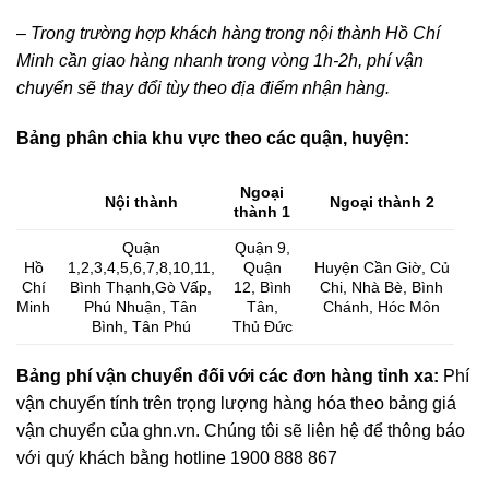
– Trong trường hợp khách hàng trong nội thành Hồ Chí
Minh cần giao hàng nhanh trong vòng 1h-2h, phí vận
chuyển sẽ thay đổi tùy theo địa điểm nhận hàng.
Bảng phân chia khu vực theo các quận, huyện:
Ngoại
Nội thành
Ngoại thành 2
thành 1
Quận
Quận 9,
Hồ
1,2,3,4,5,6,7,8,10,11,
Quận
Huyện Cần Giờ, Củ
Chí
Bình Thạnh,Gò Vấp,
12, Bình
Chi, Nhà Bè, Bình
Minh
Phú Nhuận, Tân
Tân,
Chánh, Hóc Môn
Bình, Tân Phú
Thủ Đức
Bảng phí vận chuyển đối với các đơn hàng tỉnh xa:
Phí
vận chuyển tính trên trọng lượng hàng hóa theo bảng giá
vận chuyển của ghn.vn. Chúng tôi sẽ liên hệ để thông báo
với quý khách bằng hotline 1900 888 867